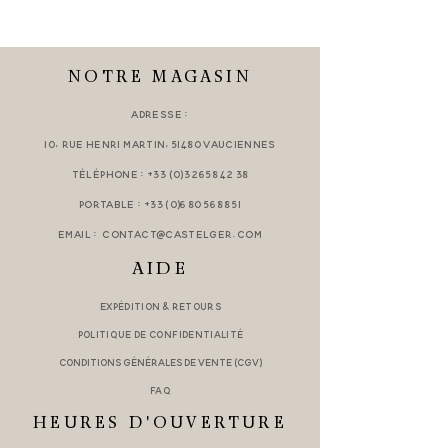
NOTRE MAGASIN
Adresse :
10, rue Henri Martin,
51480 Vauciennes
Téléphone :
+33 (0)3 26 58 42 38
Portable :
+33 (0)6 80 56 88 51
Email :
contact@castelger.com
AIDE
Expédition & retours
Politique de confidentialité
Conditions générales de vente (CGV)
FAQ
HEURES D'OUVERTURE